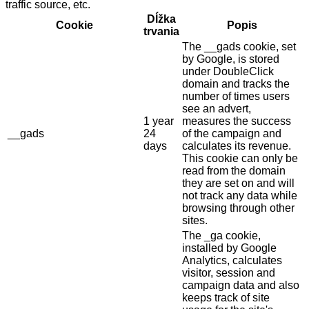
traffic source, etc.
Dĺžka
Cookie
Popis
trvania
The __gads cookie, set
by Google, is stored
under DoubleClick
domain and tracks the
number of times users
see an advert,
1 year
measures the success
__gads
24
of the campaign and
days
calculates its revenue.
This cookie can only be
read from the domain
they are set on and will
not track any data while
browsing through other
sites.
The _ga cookie,
installed by Google
Analytics, calculates
visitor, session and
campaign data and also
keeps track of site