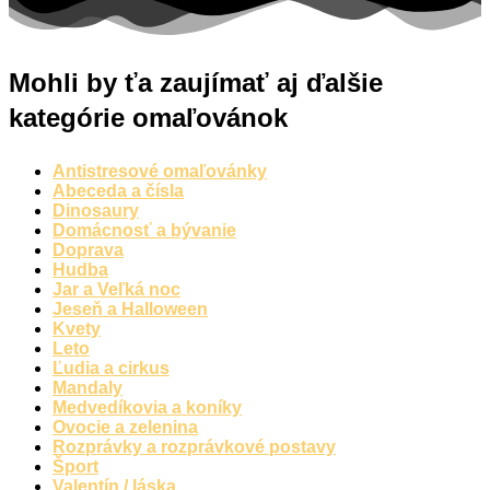
Mohli by ťa zaujímať aj ďalšie
kategórie omaľovánok
Antistresové omaľovánky
Abeceda a čísla
Dinosaury
Domácnosť a bývanie
Doprava
Hudba
Jar a Veľká noc
Jeseň a Halloween
Kvety
Leto
Ľudia a cirkus
Mandaly
Medvedíkovia a koníky
Ovocie a zelenina
Rozprávky a rozprávkové postavy
Šport
Valentín / láska