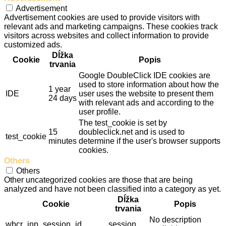
Advertisement
Advertisement cookies are used to provide visitors with
relevant ads and marketing campaigns. These cookies track
visitors across websites and collect information to provide
customized ads.
Dĺžka
Cookie
Popis
trvania
Google DoubleClick IDE cookies are
used to store information about how the
1 year
IDE
user uses the website to present them
24 days
with relevant ads and according to the
user profile.
The test_cookie is set by
15
doubleclick.net and is used to
test_cookie
minutes
determine if the user's browser supports
cookies.
Others
Others
Other uncategorized cookies are those that are being
analyzed and have not been classified into a category as yet.
Dĺžka
Cookie
Popis
trvania
No description
wbcr_inp_session_id
session