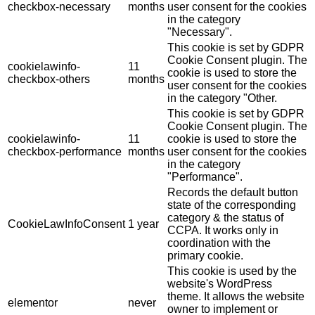
checkbox-necessary
months
user consent for the cookies
in the category
"Necessary".
This cookie is set by GDPR
Cookie Consent plugin. The
cookielawinfo-
11
cookie is used to store the
checkbox-others
months
user consent for the cookies
in the category "Other.
This cookie is set by GDPR
Cookie Consent plugin. The
cookielawinfo-
11
cookie is used to store the
checkbox-performance
months
user consent for the cookies
in the category
"Performance".
Records the default button
state of the corresponding
category & the status of
CookieLawInfoConsent
1 year
CCPA. It works only in
coordination with the
primary cookie.
This cookie is used by the
website's WordPress
theme. It allows the website
elementor
never
owner to implement or