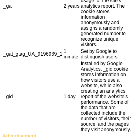
usage for the site's
_ga
2 years
analytics report. The
cookie stores
information
anonymously and
assigns a randomly
generated number to
recognize unique
visitors.
1
Set by Google to
_gat_gtag_UA_9196939_1
minute
distinguish users.
Installed by Google
Analytics, _gid cookie
stores information on
how visitors use a
website, while also
creating an analytics
_gid
1 day
report of the website's
performance. Some of
the data that are
collected include the
number of visitors, their
source, and the pages
they visit anonymously.
Advertisement