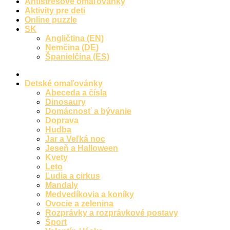
Antistresové omaľovánky
Aktivity pre deti
Online puzzle
SK
Angličtina (EN)
Nemčina (DE)
Španielčina (ES)
Detské omaľovánky
Abeceda a čísla
Dinosaury
Domácnosť a bývanie
Doprava
Hudba
Jar a Veľká noc
Jeseň a Halloween
Kvety
Leto
Ľudia a cirkus
Mandaly
Medvedíkovia a koníky
Ovocie a zelenina
Rozprávky a rozprávkové postavy
Šport