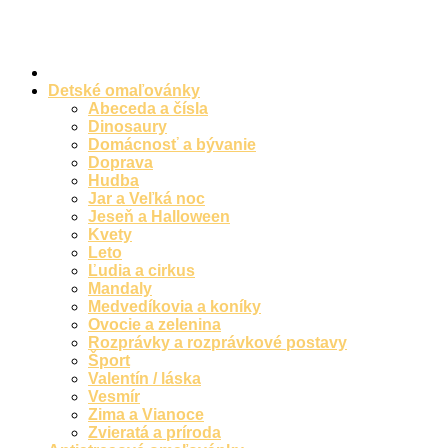
Preskočiť
na
obsah
Detské omaľovánky
Abeceda a čísla
Dinosaury
Domácnosť a bývanie
Doprava
Hudba
Jar a Veľká noc
Jeseň a Halloween
Kvety
Leto
Ľudia a cirkus
Mandaly
Medvedíkovia a koníky
Ovocie a zelenina
Rozprávky a rozprávkové postavy
Šport
Valentín / láska
Vesmír
Zima a Vianoce
Zvieratá a príroda