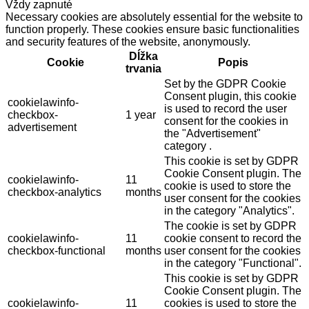
Vždy zapnuté
Necessary cookies are absolutely essential for the website to
function properly. These cookies ensure basic functionalities
and security features of the website, anonymously.
Dĺžka
Cookie
Popis
trvania
Set by the GDPR Cookie
Consent plugin, this cookie
cookielawinfo-
is used to record the user
checkbox-
1 year
consent for the cookies in
advertisement
the "Advertisement"
category .
This cookie is set by GDPR
Cookie Consent plugin. The
cookielawinfo-
11
cookie is used to store the
checkbox-analytics
months
user consent for the cookies
in the category "Analytics".
The cookie is set by GDPR
cookielawinfo-
11
cookie consent to record the
checkbox-functional
months
user consent for the cookies
in the category "Functional".
This cookie is set by GDPR
Cookie Consent plugin. The
cookielawinfo-
11
cookies is used to store the