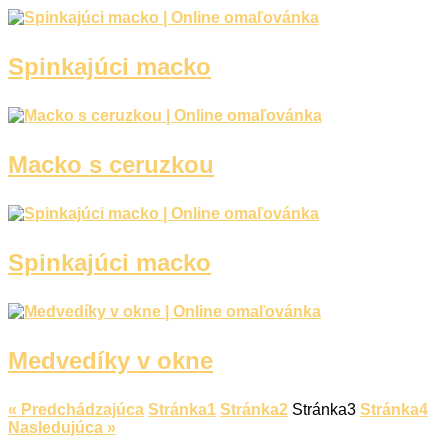
Spinkajúci macko
Macko s ceruzkou
Spinkajúci macko
Medvedíky v okne
« Predchádzajúca
Stránka
1
Stránka
2
Stránka
3
Stránka
4
Nasledujúca »