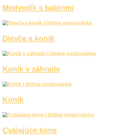
Medvedík s balónmi
Nezaradené
Dievča a koník
Koník v záhrade
Koník
Cválajúce kone