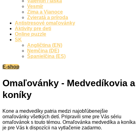
Valentín / láska
Vesmír
Zima a Vianoce
Zvieratá a príroda
Antistresové omaľovánky
Aktivity pre deti
Online puzzle
SK
Angličtina (EN)
Nemčina (DE)
Španielčina (ES)
E-shop
Omaľovánky - Medvedíkovia a
koníky
Kone a medvedíky patria medzi najobľúbenejšie
omaľovánky všetkých detí. Pripravili sme pre Vás sériu
omaľovánok s touto témou. Omaľovánka medvedíka a koníka
je pre Vás k dispozícii na vytlačenie zadarmo.