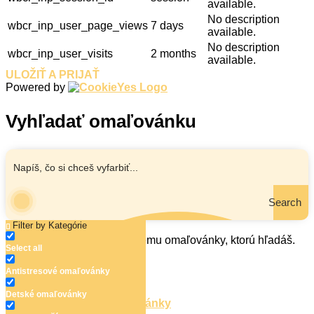
available.
No description
wbcr_inp_user_page_views
7 days
available.
No description
wbcr_inp_user_visits
2 months
available.
ULOŽIŤ A PRIJAŤ
Powered by
Vyhľadať omaľovánku
Search
Filter by Kategórie
Zadaj názov, oblasť alebo tému omaľovánky, ktorú hľadáš.
Select all
Antistresové omaľovánky
Detské omaľovánky
Antistresové omaľovánky