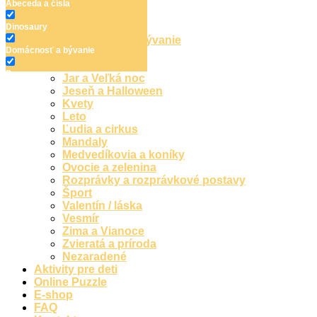
Detské omaľovánky
Abeceda a čísla
Abeceda a čísla
Dinosaury
Dinosaury
Domácnosť a bývanie
Domácnosť a bývanie
Doprava
Hudba
Doprava
Jar a Veľká noc
Jeseň a Halloween
Hudba
Kvety
Leto
Jar a Veľká noc
Ľudia a cirkus
Mandaly
Jeseň a Halloween
Medvedíkovia a koníky
Ovocie a zelenina
Kvety
Rozprávky a rozprávkové postavy
Leto
Šport
Valentín / láska
Ľudia a cirkus
Vesmír
Zima a Vianoce
Mandaly
Zvieratá a príroda
Nezaradené
Medvedíkovia a koníky
Aktivity pre deti
Online Puzzle
Ovocie a zelenina
E-shop
FAQ
Rozprávky a rozprávkové postavy