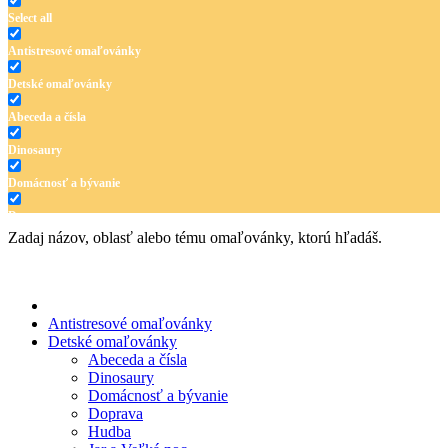
Select all
Antistresové omaľovánky
Detské omaľovánky
Abeceda a čísla
Dinosaury
Domácnosť a bývanie
Doprava
Zadaj názov, oblasť alebo tému omaľovánky, ktorú hľadáš.
Hudba
Jar a Veľká noc
Jeseň a Halloween
Antistresové omaľovánky
Detské omaľovánky
Kvety
Abeceda a čísla
Dinosaury
Leto
Domácnosť a bývanie
Doprava
Ľudia a cirkus
Hudba
Mandaly