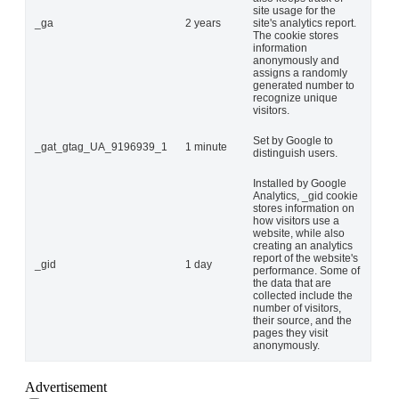
site usage for the
_ga
2 years
site's analytics report.
The cookie stores
information
anonymously and
assigns a randomly
generated number to
recognize unique
visitors.
Set by Google to
_gat_gtag_UA_9196939_1
1 minute
distinguish users.
Installed by Google
Analytics, _gid cookie
stores information on
how visitors use a
website, while also
creating an analytics
report of the website's
_gid
1 day
performance. Some of
the data that are
collected include the
number of visitors,
their source, and the
pages they visit
anonymously.
Advertisement