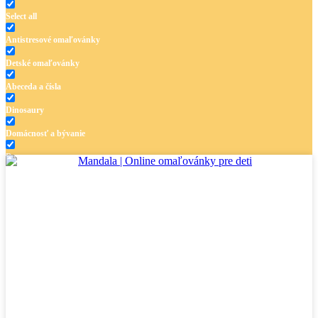
Select all
Antistresové omaľovánky
Detské omaľovánky
Abeceda a čísla
Dinosaury
Domácnosť a bývanie
Doprava
Hudba
Jar a Veľká noc
Jeseň a Halloween
Kvety
Leto
Ľudia a cirkus