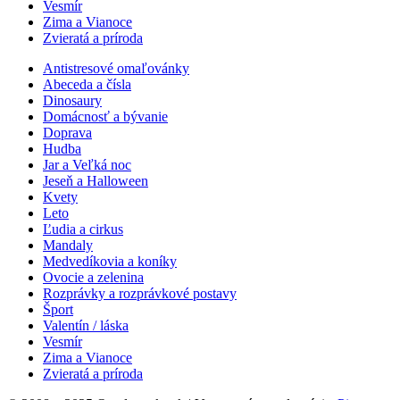
Vesmír
Zima a Vianoce
Zvieratá a príroda
Antistresové omaľovánky
Abeceda a čísla
Dinosaury
Domácnosť a bývanie
Doprava
Hudba
Jar a Veľká noc
Jeseň a Halloween
Kvety
Leto
Ľudia a cirkus
Mandaly
Medvedíkovia a koníky
Ovocie a zelenina
Rozprávky a rozprávkové postavy
Šport
Valentín / láska
Vesmír
Zima a Vianoce
Zvieratá a príroda