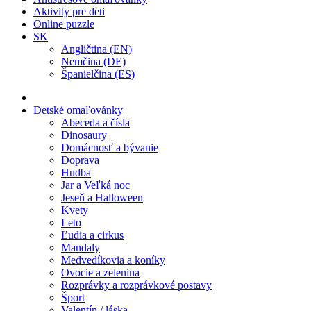
Aktivity pre deti
Online puzzle
SK
Angličtina (EN)
Nemčina (DE)
Španielčina (ES)
Detské omaľovánky
Abeceda a čísla
Dinosaury
Domácnosť a bývanie
Doprava
Hudba
Jar a Veľká noc
Jeseň a Halloween
Kvety
Leto
Ľudia a cirkus
Mandaly
Medvedíkovia a koníky
Ovocie a zelenina
Rozprávky a rozprávkové postavy
Šport
Valentín / láska