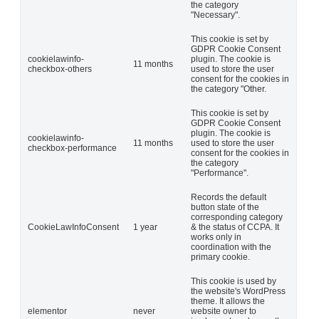
the category
"Necessary".
This cookie is set by
GDPR Cookie Consent
cookielawinfo-
plugin. The cookie is
11 months
checkbox-others
used to store the user
consent for the cookies in
the category "Other.
This cookie is set by
GDPR Cookie Consent
plugin. The cookie is
cookielawinfo-
11 months
used to store the user
checkbox-performance
consent for the cookies in
the category
"Performance".
Records the default
button state of the
corresponding category
CookieLawInfoConsent
1 year
& the status of CCPA. It
works only in
coordination with the
primary cookie.
This cookie is used by
the website's WordPress
theme. It allows the
elementor
never
website owner to