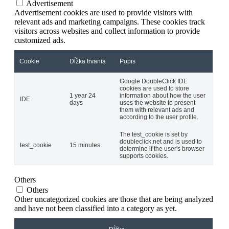
Advertisement
Advertisement cookies are used to provide visitors with
relevant ads and marketing campaigns. These cookies track
visitors across websites and collect information to provide
customized ads.
Cookie
Dĺžka trvania
Popis
Google DoubleClick IDE
cookies are used to store
1 year 24
information about how the user
IDE
days
uses the website to present
them with relevant ads and
according to the user profile.
The test_cookie is set by
doubleclick.net and is used to
test_cookie
15 minutes
determine if the user's browser
supports cookies.
Others
Others
Other uncategorized cookies are those that are being analyzed
and have not been classified into a category as yet.