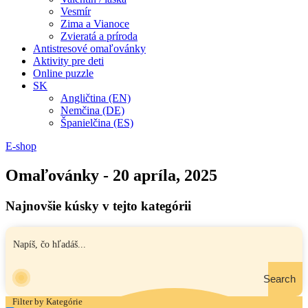
Vesmír
Zima a Vianoce
Zvieratá a príroda
Antistresové omaľovánky
Aktivity pre deti
Online puzzle
SK
Angličtina (EN)
Nemčina (DE)
Španielčina (ES)
E-shop
Omaľovánky - 20 apríla, 2025
Najnovšie kúsky v tejto kategórii
Search
Filter by Kategórie