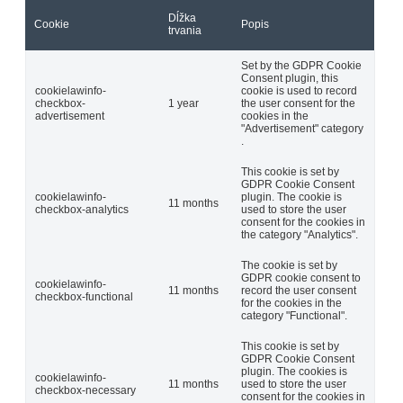
Dĺžka
Cookie
Popis
trvania
Set by the GDPR Cookie
Consent plugin, this
cookielawinfo-
cookie is used to record
checkbox-
1 year
the user consent for the
advertisement
cookies in the
"Advertisement" category
.
This cookie is set by
GDPR Cookie Consent
cookielawinfo-
plugin. The cookie is
11 months
checkbox-analytics
used to store the user
consent for the cookies in
the category "Analytics".
The cookie is set by
GDPR cookie consent to
cookielawinfo-
11 months
record the user consent
checkbox-functional
for the cookies in the
category "Functional".
This cookie is set by
GDPR Cookie Consent
plugin. The cookies is
cookielawinfo-
11 months
used to store the user
checkbox-necessary
consent for the cookies in