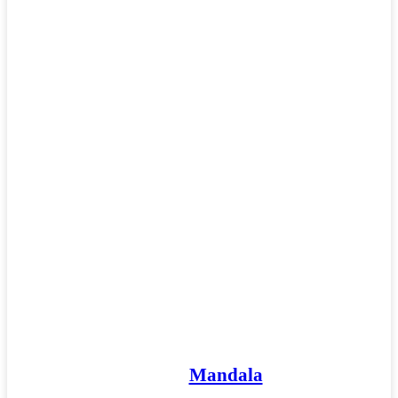
Mandaly
Medvedíkovia a koníky
Ovocie a zelenina
Rozprávky a rozprávkové postavy
Šport
Valentín / láska
Vesmír
Zima a Vianoce
Zvieratá a príroda
Nezaradené
Mandala