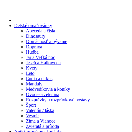
Preskočiť
na
obsah
Detské omaľovánky
Abeceda a čísla
Dinosaury
Domácnosť a bývanie
Doprava
Hudba
Jar a Veľká noc
Jeseň a Halloween
Kvety
Leto
Ľudia a cirkus
Mandaly
Medvedíkovia a koníky
Ovocie a zelenina
Rozprávky a rozprávkové postavy
Šport
Valentín / láska
Vesmír
Zima a Vianoce
Zvieratá a príroda
Antistresové omaľovánky