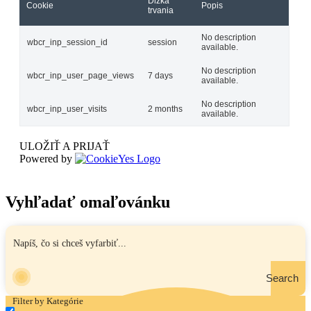
Dĺžka
Cookie
Popis
trvania
No description
wbcr_inp_session_id
session
available.
No description
wbcr_inp_user_page_views
7 days
available.
No description
wbcr_inp_user_visits
2 months
available.
ULOŽIŤ A PRIJAŤ
Powered by
Vyhľadať omaľovánku
Search
Filter by Kategórie