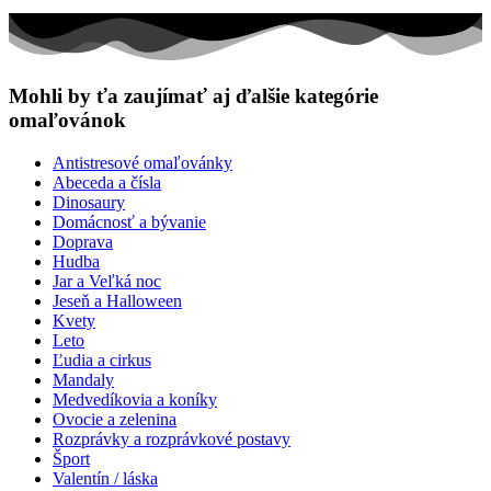
Mohli by ťa zaujímať aj ďalšie kategórie
omaľovánok
Antistresové omaľovánky
Abeceda a čísla
Dinosaury
Domácnosť a bývanie
Doprava
Hudba
Jar a Veľká noc
Jeseň a Halloween
Kvety
Leto
Ľudia a cirkus
Mandaly
Medvedíkovia a koníky
Ovocie a zelenina
Rozprávky a rozprávkové postavy
Šport
Valentín / láska