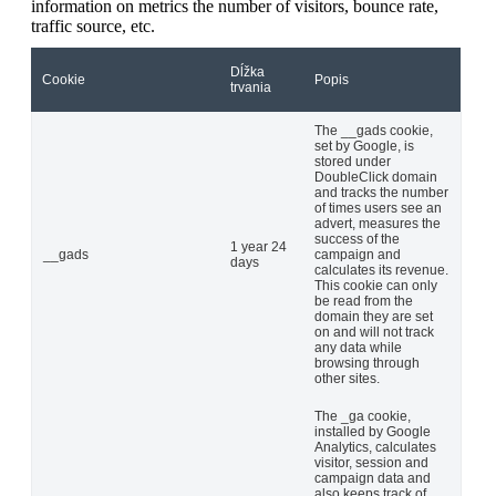
information on metrics the number of visitors, bounce rate,
traffic source, etc.
Dĺžka
Cookie
Popis
trvania
The __gads cookie,
set by Google, is
stored under
DoubleClick domain
and tracks the number
of times users see an
advert, measures the
success of the
1 year 24
__gads
campaign and
days
calculates its revenue.
This cookie can only
be read from the
domain they are set
on and will not track
any data while
browsing through
other sites.
The _ga cookie,
installed by Google
Analytics, calculates
visitor, session and
campaign data and
also keeps track of