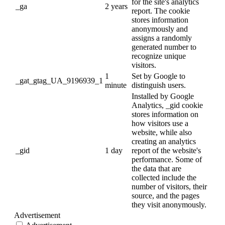
for the site's analytics
_ga
2 years
report. The cookie
stores information
anonymously and
assigns a randomly
generated number to
recognize unique
visitors.
1
Set by Google to
_gat_gtag_UA_9196939_1
minute
distinguish users.
Installed by Google
Analytics, _gid cookie
stores information on
how visitors use a
website, while also
creating an analytics
_gid
1 day
report of the website's
performance. Some of
the data that are
collected include the
number of visitors, their
source, and the pages
they visit anonymously.
Advertisement