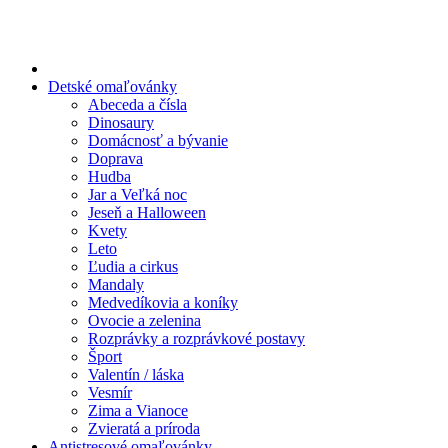
Preskočiť
na
obsah
Detské omaľovánky
Abeceda a čísla
Dinosaury
Domácnosť a bývanie
Doprava
Hudba
Jar a Veľká noc
Jeseň a Halloween
Kvety
Leto
Ľudia a cirkus
Mandaly
Medvedíkovia a koníky
Ovocie a zelenina
Rozprávky a rozprávkové postavy
Šport
Valentín / láska
Vesmír
Zima a Vianoce
Zvieratá a príroda
Antistresové omaľovánky