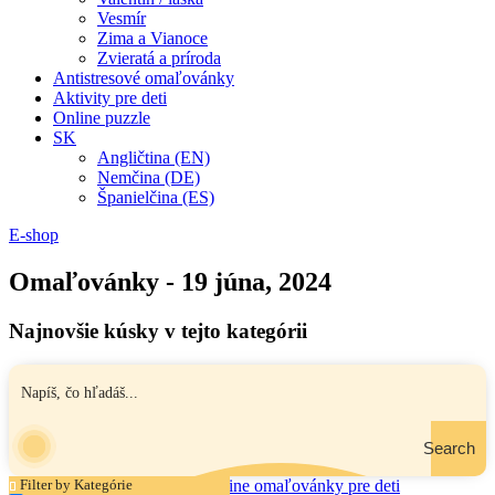
Vesmír
Zima a Vianoce
Zvieratá a príroda
Antistresové omaľovánky
Aktivity pre deti
Online puzzle
SK
Angličtina (EN)
Nemčina (DE)
Španielčina (ES)
E-shop
Omaľovánky - 19 júna, 2024
Najnovšie kúsky v tejto kategórii
Search
Filter by Kategórie