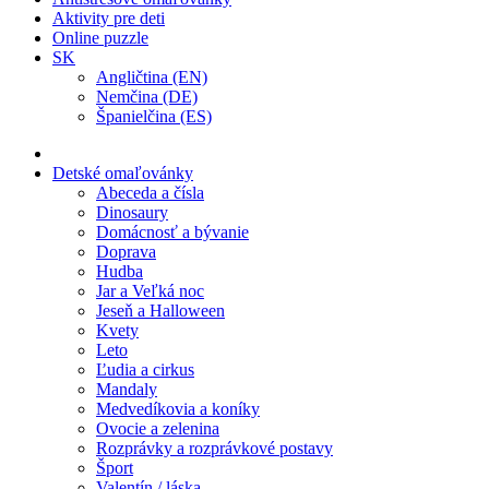
Aktivity pre deti
Online puzzle
SK
Angličtina (EN)
Nemčina (DE)
Španielčina (ES)
Detské omaľovánky
Abeceda a čísla
Dinosaury
Domácnosť a bývanie
Doprava
Hudba
Jar a Veľká noc
Jeseň a Halloween
Kvety
Leto
Ľudia a cirkus
Mandaly
Medvedíkovia a koníky
Ovocie a zelenina
Rozprávky a rozprávkové postavy
Šport
Valentín / láska