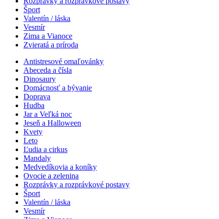
Rozprávky a rozprávkové postavy
Šport
Valentín / láska
Vesmír
Zima a Vianoce
Zvieratá a príroda
Antistresové omaľovánky
Abeceda a čísla
Dinosaury
Domácnosť a bývanie
Doprava
Hudba
Jar a Veľká noc
Jeseň a Halloween
Kvety
Leto
Ľudia a cirkus
Mandaly
Medvedíkovia a koníky
Ovocie a zelenina
Rozprávky a rozprávkové postavy
Šport
Valentín / láska
Vesmír